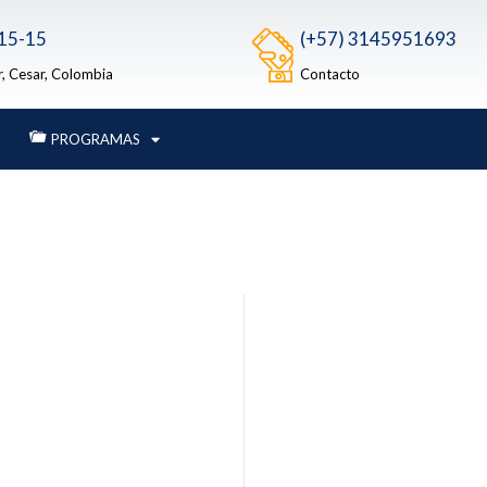
 15-15
(+57) 3145951693
r, Cesar, Colombia
Contacto
PROGRAMAS
n
ucro que en ejercicio de la
En 2030 la FUNDACIO
ivas y estrategias para el
organización líder en proc
be colombiana.
privadas, con el fin de con