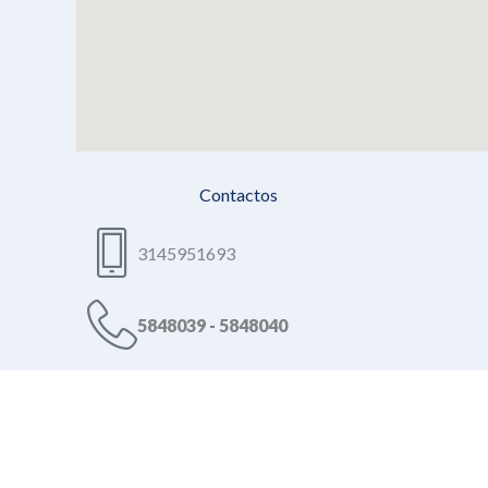
Contactos
3145951693
5848039 - 5848040
fundaesesco@gmail.com